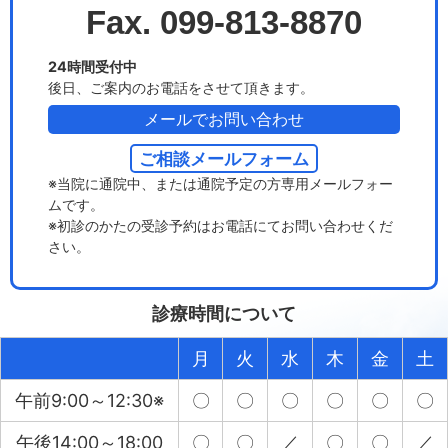
Fax. 099-813-8870
24時間受付中
後日、ご案内のお電話をさせて頂きます。
メールでお問い合わせ
ご相談メールフォーム
※当院に通院中、または通院予定の方専用メールフォー
ムです。
※初診のかたの受診予約はお電話にてお問い合わせくだ
さい。
診療時間について
月
火
水
木
金
土
午前9:00～12:30※
〇
〇
〇
〇
〇
〇
午後14:00～18:00
〇
〇
／
〇
〇
／