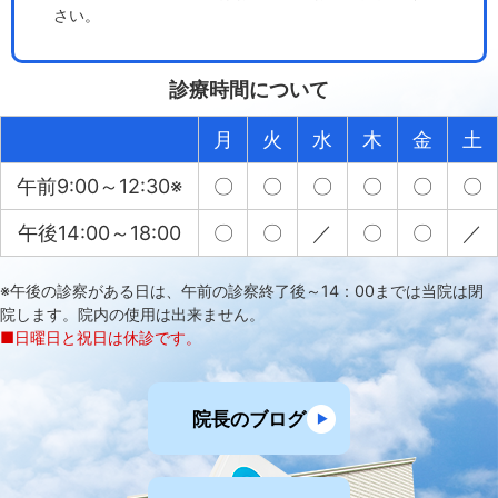
さい。
診療時間について
月
火
水
木
金
土
午前9:00～12:30※
〇
〇
〇
〇
〇
〇
午後14:00～18:00
〇
〇
／
〇
〇
／
※午後の診察がある日は、午前の診察終了後～14：00までは当院は閉
院します。院内の使用は出来ません。
■日曜日と祝日は休診です。
院長のブログ