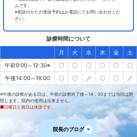
ムです。
※初診のかたの受診予約はお電話にてお問い合わせくだ
さい。
診療時間について
月
火
水
木
金
土
午前9:00～12:30※
〇
〇
〇
〇
〇
〇
午後14:00～18:00
〇
〇
／
〇
〇
／
※午後の診察がある日は、午前の診察終了後～14：00までは当院は閉
院します。院内の使用は出来ません。
■日曜日と祝日は休診です。
院長のブログ