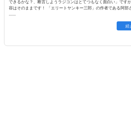
できるかな？、断言しようラジコンはとてつもなく面白い」ですが
容はそのままです！ 「エリートヤンキー三郎」の作者である阿部さ
...…
続