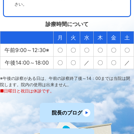
さい。
診療時間について
月
火
水
木
金
土
午前9:00～12:30※
〇
〇
〇
〇
〇
〇
午後14:00～18:00
〇
〇
／
〇
〇
／
※午後の診察がある日は、午前の診察終了後～14：00までは当院は閉
院します。院内の使用は出来ません。
■日曜日と祝日は休診です。
院長のブログ