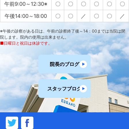
午前9:00～12:30※
〇
〇
〇
〇
〇
〇
午後14:00～18:00
〇
〇
／
〇
〇
／
※午後の診察がある日は、午前の診察終了後～14：00までは当院は閉
院します。院内の使用は出来ません。
■日曜日と祝日は休診です。
院長のブログ
スタッフブログ