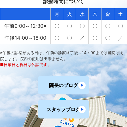
診療時間について
月
火
水
木
金
土
午前9:00～12:30※
〇
〇
〇
〇
〇
〇
午後14:00～18:00
〇
〇
／
〇
〇
／
※午後の診察がある日は、午前の診察終了後～14：00までは当院は閉
院します。院内の使用は出来ません。
■日曜日と祝日は休診です。
院長のブログ
スタッフブログ