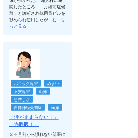
気が強かった。 婦人科に通
院したところ、「月経前症候
群」と診断され低用量ピルを
勧められ使用したが、む...
も
っと見る
パニック障害
めまい
不安障害
動悸
息苦しさ
自律神経失調症
頭痛
「涙が止まらない！」
「過呼吸！」
３ヶ月前から慣れない部署に