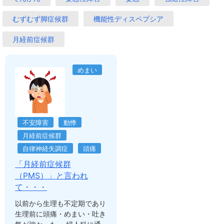
むずむず脚症候群
機能性ディスペプシア
月経前症候群
めまい
不安障害
動悸
月経前症候群
自律神経失調症
頭痛
「月経前症候群
（PMS）」と言われ
て・・・
以前から生理も不定期であり
生理前に頭痛・めまい・吐き