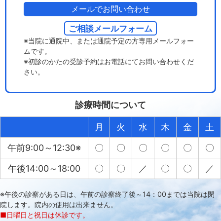
メールでお問い合わせ
ご相談メールフォーム
※当院に通院中、または通院予定の方専用メールフォー
ムです。
※初診のかたの受診予約はお電話にてお問い合わせくだ
さい。
診療時間について
月
火
水
木
金
土
午前9:00～12:30※
〇
〇
〇
〇
〇
〇
午後14:00～18:00
〇
〇
／
〇
〇
／
※午後の診察がある日は、午前の診察終了後～14：00までは当院は閉
院します。院内の使用は出来ません。
■日曜日と祝日は休診です。