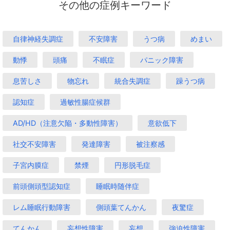
その他の症例キーワード
自律神経失調症
不安障害
うつ病
めまい
動悸
頭痛
不眠症
パニック障害
息苦しさ
物忘れ
統合失調症
躁うつ病
認知症
過敏性腸症候群
AD/HD（注意欠陥・多動性障害）
意欲低下
社交不安障害
発達障害
被注察感
子宮内膜症
禁煙
円形脱毛症
前頭側頭型認知症
睡眠時随伴症
レム睡眠行動障害
側頭葉てんかん
夜驚症
てんかん
妄想性障害
妄想
強迫性障害