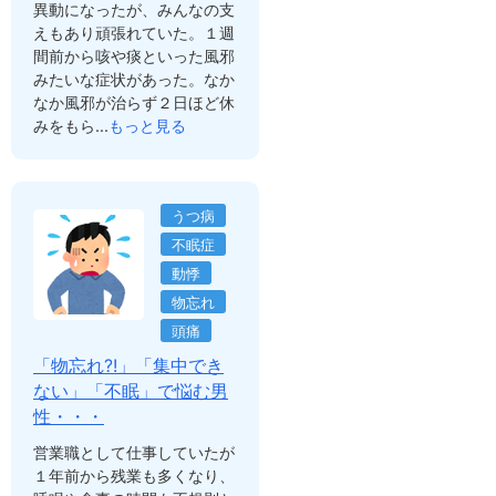
異動になったが、みんなの支
えもあり頑張れていた。１週
間前から咳や痰といった風邪
みたいな症状があった。なか
なか風邪が治らず２日ほど休
みをもら...
もっと見る
うつ病
不眠症
動悸
物忘れ
頭痛
「物忘れ?!」「集中でき
ない」「不眠」で悩む男
性・・・
営業職として仕事していたが
１年前から残業も多くなり、