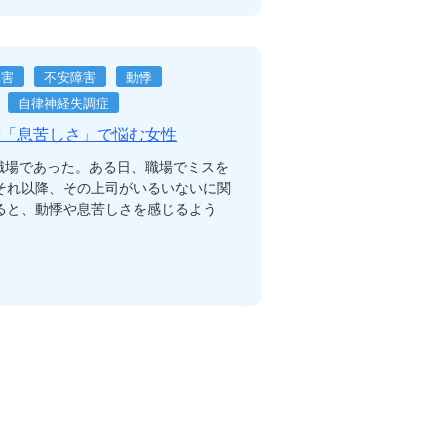
障害
不安障害
動悸
自律神経失調症
や「息苦しさ」で悩む女性
職場であった。ある日、職場でミスを
それ以降、その上司がいるいないに関
ると、動悸や息苦しさを感じるよう