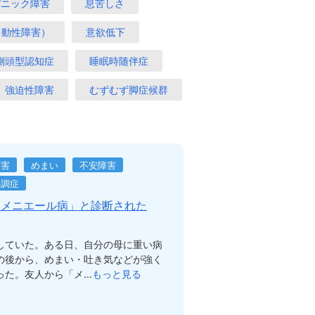
パニック障害
息苦しさ
多動性障害）
意欲低下
側頭型認知症
睡眠時随伴症
強迫性障害
むずむず脚症候群
障害
めまい
不安障害
失調症
「メニエール病」と診断された
していた。ある日、自分の母に重い病
の後から、めまい・吐き気などが強く
た。友人から「メ...
もっと見る