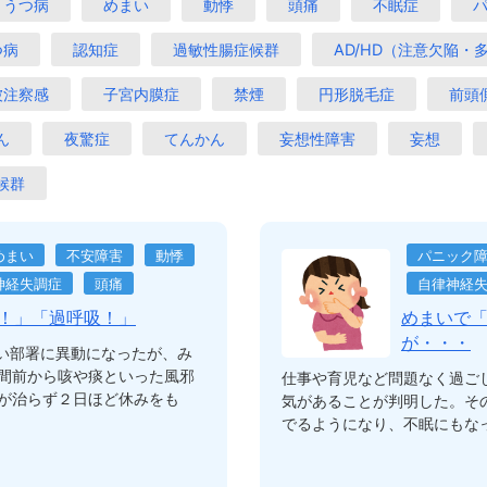
うつ病
めまい
動悸
頭痛
不眠症
つ病
認知症
過敏性腸症候群
AD/HD（注意欠陥・
被注察感
子宮内膜症
禁煙
円形脱毛症
前頭
ん
夜驚症
てんかん
妄想性障害
妄想
候群
めまい
不安障害
動悸
パニック
神経失調症
頭痛
自律神経
！」「過呼吸！」
めまいで
が・・・
い部署に異動になったが、み
間前から咳や痰といった風邪
仕事や育児など問題なく過ご
が治らず２日ほど休みをも
気があることが判明した。そ
でるようになり、不眠にもなっ