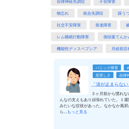
自律神経失調症
不安障害
物忘れ
統合失調症
躁う
社交不安障害
発達障害
レム睡眠行動障害
側頭葉てんか
機能性ディスペプシア
月経前症
パニック障害
息苦しさ
自律
「涙が止まらない
３ヶ月前から慣れな
んなの支えもあり頑張れていた。１週
みたいな症状があった。なかなか風邪
ら...
もっと見る