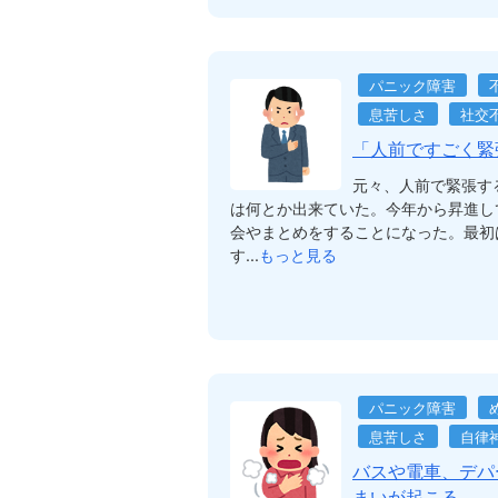
パニック障害
息苦しさ
社交
「人前ですごく緊
元々、人前で緊張す
は何とか出来ていた。今年から昇進し
会やまとめをすることになった。最初
す...
もっと見る
パニック障害
息苦しさ
自律
バスや電車、デパ
まいが起こる