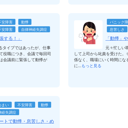
不安障害
動悸
パニック
不安障害
自律神経失調症
息苦しさ
張する！」
「動悸」
るタイプではあったが、仕事
元々忙しい
て役職につき、会議で毎回司
して上司から叱責を受けた。
は会議前に緊張して動悸が
係なく、職場にいく時間にな
に...
もっと見る
めまい
不安障害
動悸
神経失調症
ートで動悸・息苦しさ・め