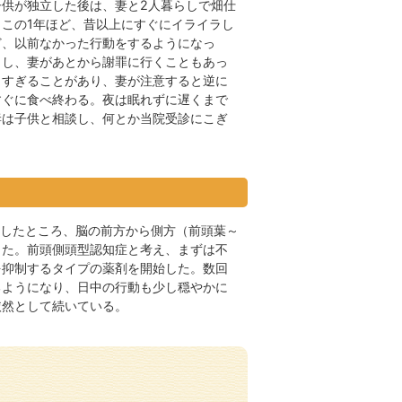
供が独立した後は、妻と2人暮らしで畑仕
この1年ほど、昔以上にすぐにイライラし
ど、以前なかった行動をするようになっ
こし、妻があとから謝罪に行くこともあっ
しすぎることがあり、妻が注意すると逆に
すぐに食べ終わる。夜は眠れずに遅くまで
妻は子供と相談し、何とか当院受診にこぎ
をしたところ、脳の前方から側方（前頭葉～
った。前頭側頭型認知症と考え、まずは不
を抑制するタイプの薬剤を開始した。数回
るようになり、日中の行動も少し穏やかに
依然として続いている。