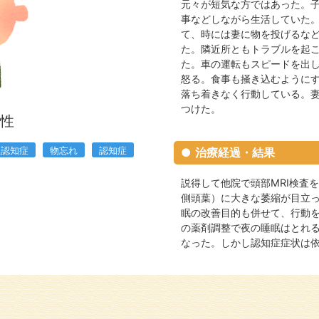
元々が短気な方ではあった。子
事などしながら生活していた。
て、時には妻に物を投げるな
た。隣近所ともトラブルを起
た。車の運転もスピードを出
怒る。食事も掻き込むように
落ち着きなく行動している。
つけた。
男性
型認知症
物忘れ
認知症
治療経過・結果
説得して他院で頭部MRI検査
側頭葉）に大きな萎縮が目立
眠の改善目的も併せて、行動
の薬剤調整で夜の睡眠はとれ
なった。しかし認知症症状は