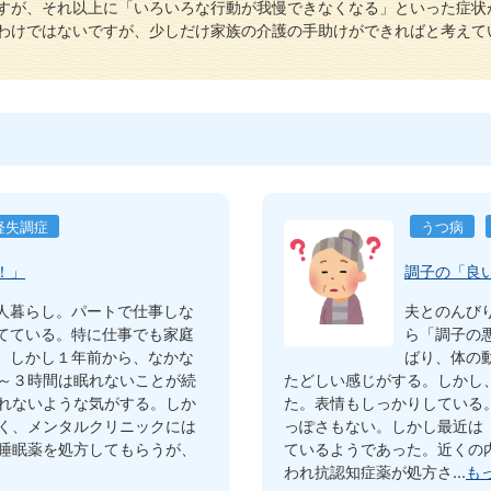
すが、それ以上に「いろいろな行動が我慢できなくなる」といった症状
わけではないですが、少しだけ家族の介護の手助けができればと考えて
経失調症
うつ病
！」
調子の「良
人暮らし。パートで仕事しな
夫とのんび
てている。特に仕事でも家庭
ら「調子の
。しかし１年前から、なかな
ばり、体の
～３時間は眠れないことが続
たどしい感じがする。しかし
れないような気がする。しか
た。表情もしっかりしている
く、メンタルクリニックには
っぽさもない。しかし最近は
睡眠薬を処方してもらうが、
ているようであった。近くの
われ抗認知症薬が処方さ...
も