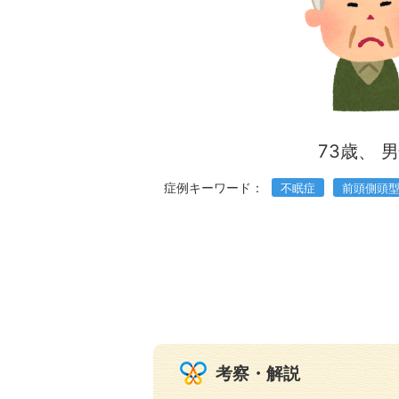
73歳、 
症例キーワード：
不眠症
前頭側頭
考察・解説