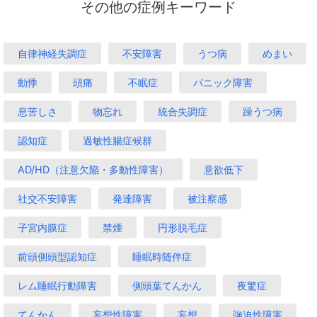
その他の症例キーワード
自律神経失調症
不安障害
うつ病
めまい
動悸
頭痛
不眠症
パニック障害
息苦しさ
物忘れ
統合失調症
躁うつ病
認知症
過敏性腸症候群
AD/HD（注意欠陥・多動性障害）
意欲低下
社交不安障害
発達障害
被注察感
子宮内膜症
禁煙
円形脱毛症
前頭側頭型認知症
睡眠時随伴症
レム睡眠行動障害
側頭葉てんかん
夜驚症
てんかん
妄想性障害
妄想
強迫性障害