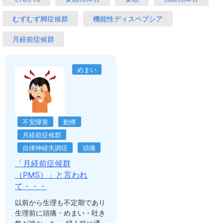
むずむず脚症候群
機能性ディスペプシア
月経前症候群
めまい
不安障害
動悸
月経前症候群
自律神経失調症
頭痛
「月経前症候群
（PMS）」と言われ
て・・・
以前から生理も不定期であり
生理前に頭痛・めまい・吐き