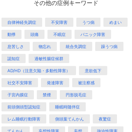
その他の症例キーワード
自律神経失調症
不安障害
うつ病
めまい
動悸
頭痛
不眠症
パニック障害
息苦しさ
物忘れ
統合失調症
躁うつ病
認知症
過敏性腸症候群
AD/HD（注意欠陥・多動性障害）
意欲低下
社交不安障害
発達障害
被注察感
子宮内膜症
禁煙
円形脱毛症
前頭側頭型認知症
睡眠時随伴症
レム睡眠行動障害
側頭葉てんかん
夜驚症
てんかん
妄想性障害
妄想
強迫性障害