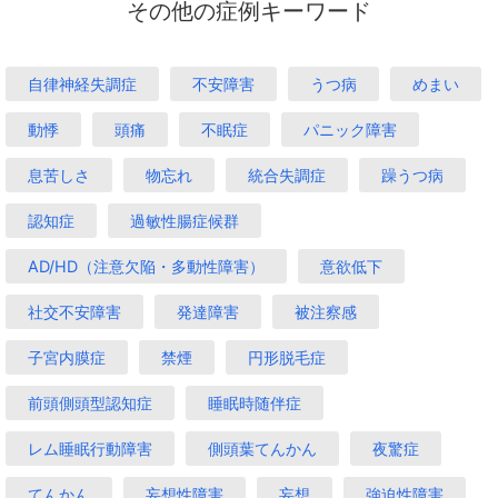
その他の症例キーワード
自律神経失調症
不安障害
うつ病
めまい
動悸
頭痛
不眠症
パニック障害
息苦しさ
物忘れ
統合失調症
躁うつ病
認知症
過敏性腸症候群
AD/HD（注意欠陥・多動性障害）
意欲低下
社交不安障害
発達障害
被注察感
子宮内膜症
禁煙
円形脱毛症
前頭側頭型認知症
睡眠時随伴症
レム睡眠行動障害
側頭葉てんかん
夜驚症
てんかん
妄想性障害
妄想
強迫性障害