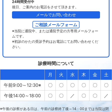
24時間受付中
後日、ご案内のお電話をさせて頂きます。
メールでお問い合わせ
ご相談メールフォーム
※当院に通院中、または通院予定の方専用メールフォー
ムです。
※初診のかたの受診予約はお電話にてお問い合わせくだ
さい。
診療時間について
月
火
水
木
金
土
午前9:00～12:30※
〇
〇
〇
〇
〇
〇
午後14:00～18:00
〇
〇
／
〇
〇
／
※午後の診察がある日は、午前の診察終了後～14：00までは当院は閉