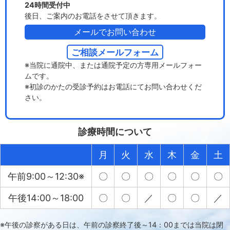
24時間受付中
後日、ご案内のお電話をさせて頂きます。
メールでお問い合わせ
ご相談メールフォーム
※当院に通院中、または通院予定の方専用メールフォー
ムです。
※初診のかたの受診予約はお電話にてお問い合わせくだ
さい。
診療時間について
月
火
水
木
金
土
午前9:00～12:30※
〇
〇
〇
〇
〇
〇
午後14:00～18:00
〇
〇
／
〇
〇
／
※午後の診察がある日は、午前の診察終了後～14：00までは当院は閉