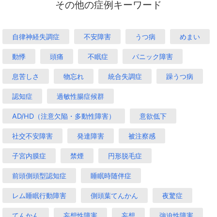
その他の症例キーワード
自律神経失調症
不安障害
うつ病
めまい
動悸
頭痛
不眠症
パニック障害
息苦しさ
物忘れ
統合失調症
躁うつ病
認知症
過敏性腸症候群
AD/HD（注意欠陥・多動性障害）
意欲低下
社交不安障害
発達障害
被注察感
子宮内膜症
禁煙
円形脱毛症
前頭側頭型認知症
睡眠時随伴症
レム睡眠行動障害
側頭葉てんかん
夜驚症
てんかん
妄想性障害
妄想
強迫性障害