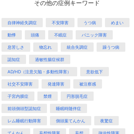
その他の症例キーワード
自律神経失調症
不安障害
うつ病
めまい
動悸
頭痛
不眠症
パニック障害
息苦しさ
物忘れ
統合失調症
躁うつ病
認知症
過敏性腸症候群
AD/HD（注意欠陥・多動性障害）
意欲低下
社交不安障害
発達障害
被注察感
子宮内膜症
禁煙
円形脱毛症
前頭側頭型認知症
睡眠時随伴症
レム睡眠行動障害
側頭葉てんかん
夜驚症
てんかん
妄想性障害
妄想
強迫性障害