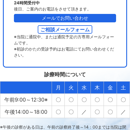
24時間受付中
後日、ご案内のお電話をさせて頂きます。
メールでお問い合わせ
ご相談メールフォーム
※当院に通院中、または通院予定の方専用メールフォー
ムです。
※初診のかたの受診予約はお電話にてお問い合わせくだ
さい。
診療時間について
月
火
水
木
金
土
午前9:00～12:30※
〇
〇
〇
〇
〇
〇
午後14:00～18:00
〇
〇
／
〇
〇
／
※午後の診察がある日は、午前の診察終了後～14：00までは当院は閉