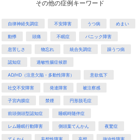
その他の症例キーワード
自律神経失調症
不安障害
うつ病
めまい
動悸
頭痛
不眠症
パニック障害
息苦しさ
物忘れ
統合失調症
躁うつ病
認知症
過敏性腸症候群
AD/HD（注意欠陥・多動性障害）
意欲低下
社交不安障害
発達障害
被注察感
子宮内膜症
禁煙
円形脱毛症
前頭側頭型認知症
睡眠時随伴症
レム睡眠行動障害
側頭葉てんかん
夜驚症
てんかん
妄想性障害
妄想
強迫性障害