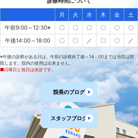
診療時間について
月
火
水
木
金
土
午前9:00～12:30※
〇
〇
〇
〇
〇
〇
午後14:00～18:00
〇
〇
／
〇
〇
／
※午後の診察がある日は、午前の診察終了後～14：00までは当院は閉
院します。院内の使用は出来ません。
■日曜日と祝日は休診です。
院長のブログ
スタッフブログ