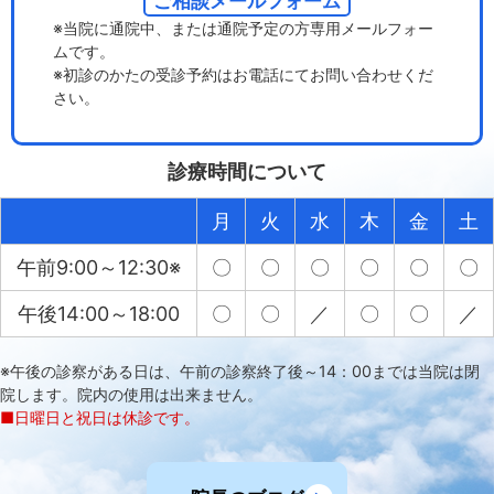
ご相談メールフォーム
※当院に通院中、または通院予定の方専用メールフォー
ムです。
※初診のかたの受診予約はお電話にてお問い合わせくだ
さい。
診療時間について
月
火
水
木
金
土
午前9:00～12:30※
〇
〇
〇
〇
〇
〇
午後14:00～18:00
〇
〇
／
〇
〇
／
※午後の診察がある日は、午前の診察終了後～14：00までは当院は閉
院します。院内の使用は出来ません。
■日曜日と祝日は休診です。