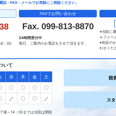
電話・FAX・メールでお気軽にご相談ください。
FAXでお問い合わせ
Fax. 099-813-8870
38
※当院に
ルフォー
24時間受付中
※初診の
後日、ご案内のお電話をさせて頂きます。
18：00
わせくだ
ついて
火
水
木
金
土
院
〇
〇
〇
〇
〇
〇
／
〇
〇
／
スタ
了後～14：00までは当院は閉院