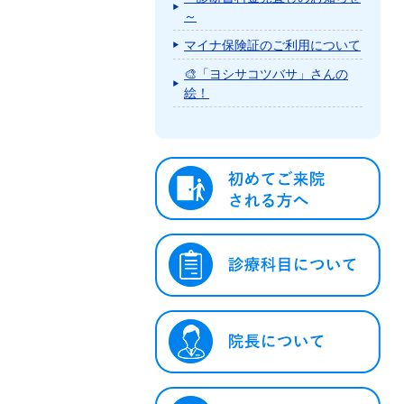
～
マイナ保険証のご利用について
🎨「ヨシサコツバサ」さんの
絵！