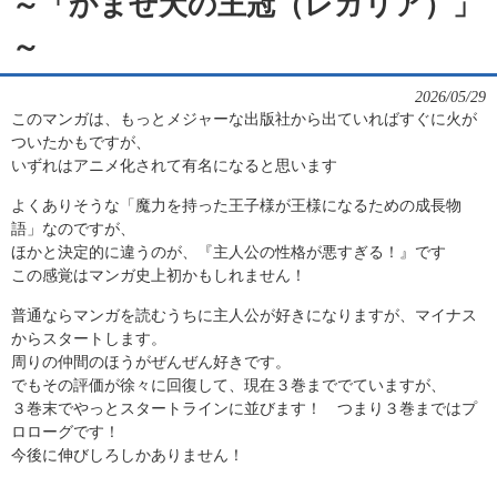
～「かませ犬の王冠（レガリア）」
～
2026/05/29
このマンガは、もっとメジャーな出版社から出ていればすぐに火が
ついたかもですが、
いずれはアニメ化されて有名になると思います
よくありそうな「魔力を持った王子様が王様になるための成長物
語」なのですが、
ほかと決定的に違うのが、『主人公の性格が悪すぎる！』です
この感覚はマンガ史上初かもしれません！
普通ならマンガを読むうちに主人公が好きになりますが、マイナス
からスタートします。
周りの仲間のほうがぜんぜん好きです。
でもその評価が徐々に回復して、現在３巻まででていますが、
３巻末でやっとスタートラインに並びます！ つまり３巻まではプ
ロローグです！
今後に伸びしろしかありません！