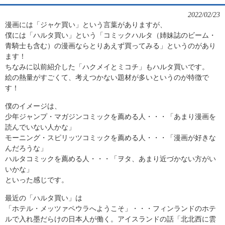
2022/02/23
漫画には「ジャケ買い」という言葉がありますが、
僕には「ハルタ買い」という「コミックハルタ（姉妹誌のビーム・
青騎士も含む）の漫画ならとりあえず買ってみる」というのがあり
ます！
ちなみに以前紹介した「ハクメイとミコチ」もハルタ買いです。
絵の熱量がすごくて、考えつかない題材が多いというのが特徴で
す！
僕のイメージは、
少年ジャンプ・マガジンコミックを薦める人・・・「あまり漫画を
読んでいない人かな」
モーニング・スピリッツコミックを薦める人・・・「漫画が好きな
んだろうな」
ハルタコミックを薦める人・・・「ヲタ、あまり近づかない方がい
いかな」
といった感じです。
最近の「ハルタ買い」は
「ホテル・メッツァペウラへようこそ」・・・フィンランドのホテ
ルで入れ墨だらけの日本人が働く。アイスランドの話「北北西に雲