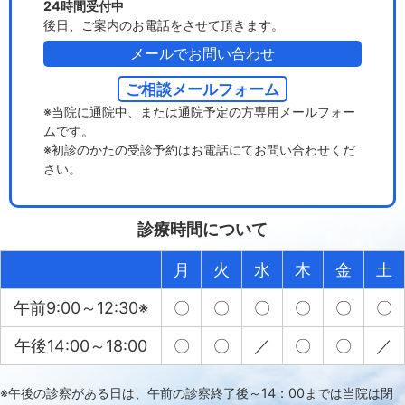
24時間受付中
後日、ご案内のお電話をさせて頂きます。
メールでお問い合わせ
ご相談メールフォーム
※当院に通院中、または通院予定の方専用メールフォー
ムです。
※初診のかたの受診予約はお電話にてお問い合わせくだ
さい。
診療時間について
月
火
水
木
金
土
午前9:00～12:30※
〇
〇
〇
〇
〇
〇
午後14:00～18:00
〇
〇
／
〇
〇
／
※午後の診察がある日は、午前の診察終了後～14：00までは当院は閉