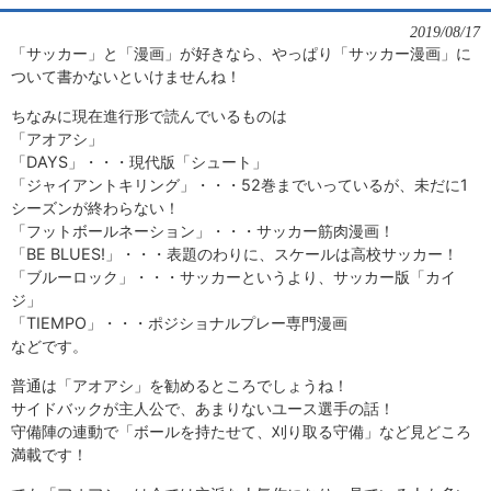
2019/08/17
「サッカー」と「漫画」が好きなら、やっぱり「サッカー漫画」に
ついて書かないといけませんね！
ちなみに現在進行形で読んでいるものは
「アオアシ」
「DAYS」・・・現代版「シュート」
「ジャイアントキリング」・・・52巻までいっているが、未だに1
シーズンが終わらない！
「フットボールネーション」・・・サッカー筋肉漫画！
「BE BLUES!」・・・表題のわりに、スケールは高校サッカー！
「ブルーロック」・・・サッカーというより、サッカー版「カイ
ジ」
「TIEMPO
」・・・ポジショナルプレー専門漫画
などです。
普通は「アオアシ」を勧めるところでしょうね！
サイドバックが主人公で、あまりないユース選手の話！
守備陣の連動で「ボールを持たせて、刈り取る守備」など見どころ
満載です！