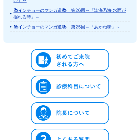
匹」～
📚インチョーのマンガ道📚 第26回～「淡海乃海 水面が
揺れる時」～
📚インチョーのマンガ道📚 第25回～「あかね噺」～