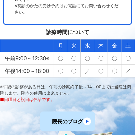
※初診のかたの受診予約はお電話にてお問い合わせくだ
さい。
診療時間について
月
火
水
木
金
土
午前9:00～12:30※
〇
〇
〇
〇
〇
〇
午後14:00～18:00
〇
〇
／
〇
〇
／
※午後の診察がある日は、午前の診察終了後～14：00までは当院は閉
院します。院内の使用は出来ません。
■日曜日と祝日は休診です。
院長のブログ