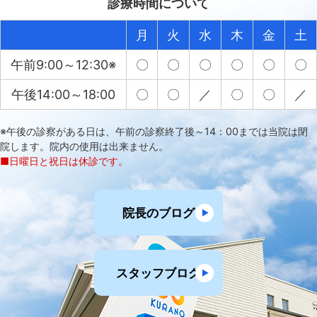
診療時間について
月
火
水
木
金
土
午前9:00～12:30※
〇
〇
〇
〇
〇
〇
午後14:00～18:00
〇
〇
／
〇
〇
／
※午後の診察がある日は、午前の診察終了後～14：00までは当院は閉
院します。院内の使用は出来ません。
■日曜日と祝日は休診です。
院長のブログ
スタッフブログ