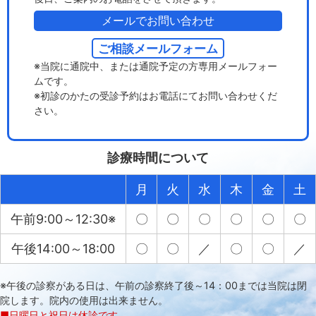
メールでお問い合わせ
ご相談メールフォーム
※当院に通院中、または通院予定の方専用メールフォー
ムです。
※初診のかたの受診予約はお電話にてお問い合わせくだ
さい。
診療時間について
月
火
水
木
金
土
午前9:00～12:30※
〇
〇
〇
〇
〇
〇
午後14:00～18:00
〇
〇
／
〇
〇
／
※午後の診察がある日は、午前の診察終了後～14：00までは当院は閉
院します。院内の使用は出来ません。
■日曜日と祝日は休診です。